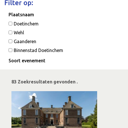
Filter op:
Plaatsnaam
Doetinchem
Wehl
Gaanderen
Binnenstad Doetinchem
Soort evenement
Eten & Drinken
Rondleidingen & Excursies
83 Zoekresultaten gevonden .
Sport
Wandel- & Fietstochten
Theater
Festivals
Uitgaan