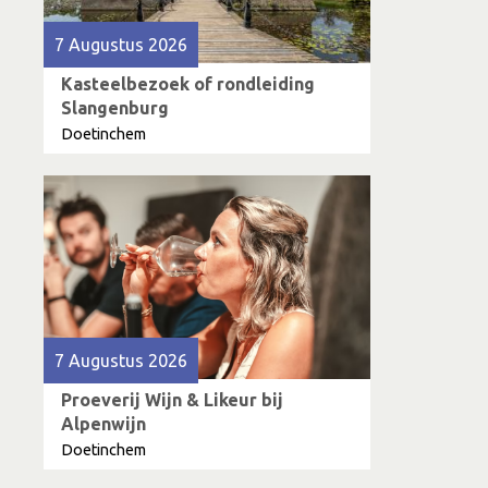
Film
7 Augustus 2026
Markt & braderieën
Kids
Kasteelbezoek of rondleiding
Slangenburg
Workshops
Doetinchem
Kunst
Muziek
7 Augustus 2026
Proeverij Wijn & Likeur bij
Alpenwijn
Doetinchem